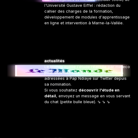
l'Université Gustave Eiffel : rédaction du
cahier des charges de la formation,
développement de modules d'apprentissage
en ligne et intervention à Marne-la-Vallée.
production
État des lieux de la réputation en ligne du
client d'une agence et de trois concurrents
actualités
en cinq langues. Une analyse 360° intégrant
Le Monde publie l'étude réalisée par meteco
des données web/SEO, avis clients, articles
pour SOS Racisme analysant les critiques
de presse, billets de blog, fils de discussion
adressées à Pap Ndiaye sur Twitter depuis
et des données conversationnelles issues de
sa nomination.
qautre réseaux sociaux.
Si vous souhaitez
découvrir l'étude en
détail
, envoyez un message en vous servant
du chat (petite bulle bleue). ⇘ ⇘ ⇘